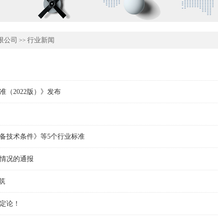
限公司
行业新闻
>>
（2022版）》发布
备技术条件》等5个行业标准
情况的通报
筑
能定论！