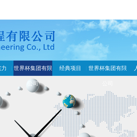
实力
世界杯集团有限
经典项目
世界杯集团有限
公司
公司