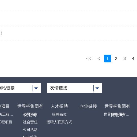
动！
<<
<
1
2
3
4
网站链接
友情链接
典项目
世界杯集团有
人才招聘
企业链接
世界杯集团有
房屋建筑工程项目
公司形象
招聘岗位
世界杯集团有限公司
限公司
限公司
工程项目
社会责任
招聘人联系方式
公司活动