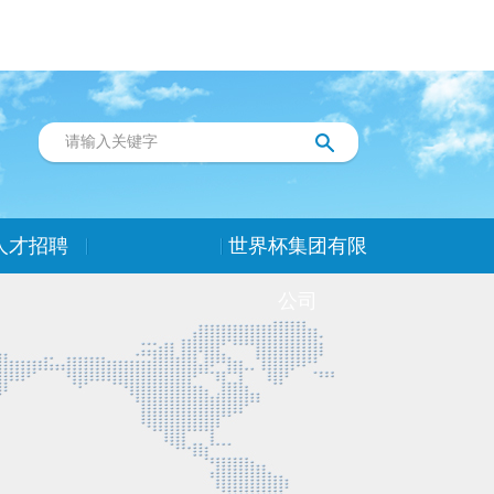
人才招聘
世界杯集团有限
公司