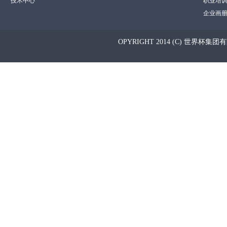
技术中心
职业培
企业画
OPYRIGHT 2014 (C) 世界杯集团