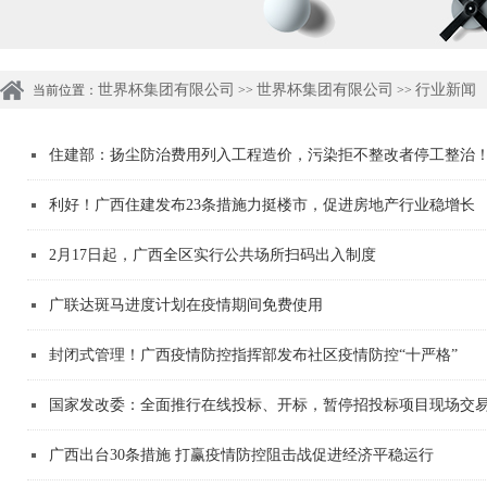
世界杯集团有限公司
世界杯集团有限公司
行业新闻
当前位置：
>>
>>
住建部：扬尘防治费用列入工程造价，污染拒不整改者停工整治
利好！广西住建发布23条措施力挺楼市，促进房地产行业稳增长
2月17日起，广西全区实行公共场所扫码出入制度
广联达斑马进度计划在疫情期间免费使用
封闭式管理！广西疫情防控指挥部发布社区疫情防控“十严格”
国家发改委：全面推行在线投标、开标，暂停招投标项目现场交
广西出台30条措施 打赢疫情防控阻击战促进经济平稳运行