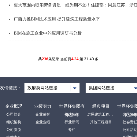
更大范围内取消劳务资质，或为期不远！住建部：同意江苏、浙江
广西力推BIM技术应用 提升建筑工程质量水平
BIM在施工企业中的应用调研与分析
共
236
条记录 当前页
4/24
第 31-40 条
友情链接：
政府类网站链接
集团网站链接
企业概况
业绩实力
世界杯集团有
经典项目
世界杯集
公司简介
企业荣誉
裕达新闻
房屋建筑工程项目
公司形
限公司
限公司
组织架构
企业业绩
行业新闻
其他工程项目
社会责
公司资质
专栏
公司活