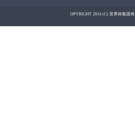
OPYRIGHT 2014 (C) 世界杯集团