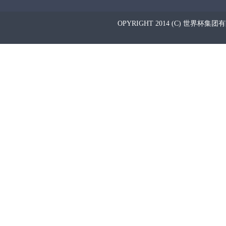
OPYRIGHT 2014 (C) 世界杯集团