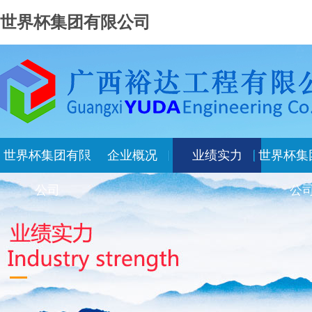
世界杯集团有限公司
世界杯集团有限
企业概况
业绩实力
世界杯集
公司
公