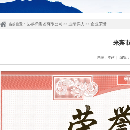
世界杯集团有限公司
业绩实力
企业荣誉
当前位置：
>>
>>
来宾市
来源：本站 | 编辑：管理