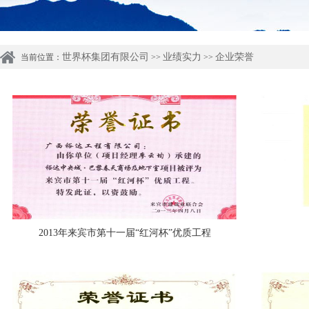
世界杯集团有限公司
业绩实力
企业荣誉
当前位置：
>>
>>
2013年来宾市第十一届“红河杯”优质工程