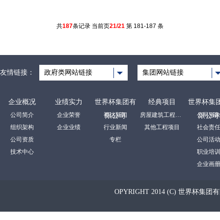
共
187
条记录 当前页
21/21
第 181-187 条
友情链接：
政府类网站链接
集团网站链接
企业概况
业绩实力
世界杯集团有
经典项目
世界杯集
公司简介
企业荣誉
裕达新闻
房屋建筑工程项目
公司形
限公司
限公司
组织架构
企业业绩
行业新闻
其他工程项目
社会责
公司资质
专栏
公司活
技术中心
职业培
企业画
OPYRIGHT 2014 (C) 世界杯集团