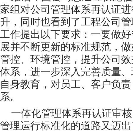
家组对公司管理体系再认证进
升，同时也看到了工程公司管
工作提出以下要求：一要做好
展并不断更新的标准规范，做
管控、环境管控，提升公司效
体系，进一步深入完善质量、
自身教育，对员工、客户负责
系。
一体化管理体系再认证审核
管理运行标准化的道路又迈出