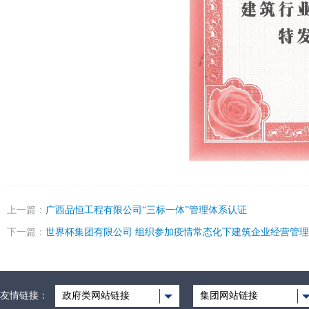
上一篇：
广西品恒工程有限公司“三标一体”管理体系认证
下一篇：
世界杯集团有限公司 组织参加疫情常态化下建筑企业经营管
友情链接：
政府类网站链接
集团网站链接