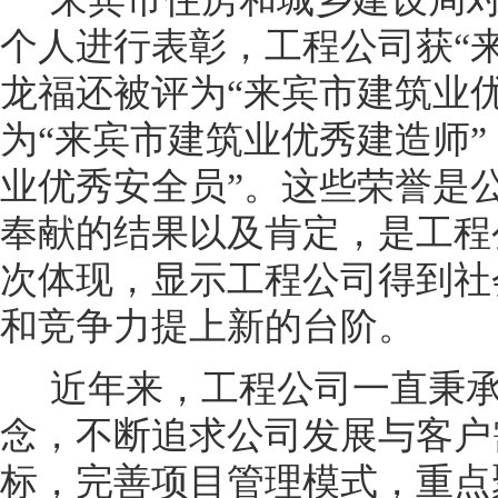
个人进行表彰，工程公司获
“
龙福还被评为“来宾市建筑业
为“来宾市建筑业优秀建造师”
业优秀安全员”。这些荣誉是
奉献的结果以及肯定，是工程
次体现，显示工程公司得到社
和竞争力提上新的台阶。
近年来，工程公司一直秉
念，不断追求公司发展与客户
标，完善项目管理模式，重点