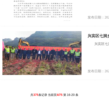
发布日期：
20
兴宾区七洞
兴宾区七
发布日期：
20
共
375
条记录 当前页
4/75
第 16-20 条