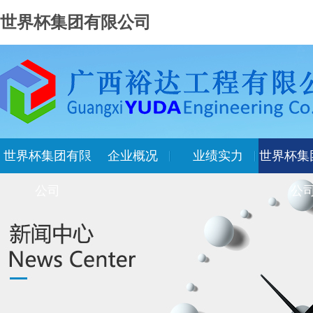
世界杯集团有限公司
世界杯集团有限
企业概况
业绩实力
世界杯集
公司
公