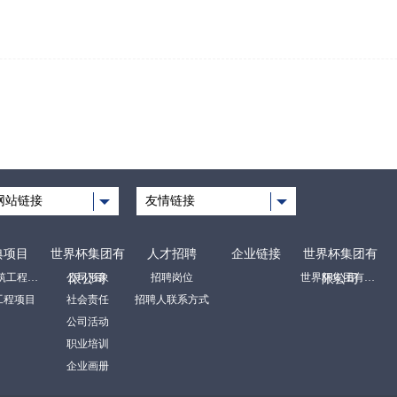
网站链接
友情链接
典项目
世界杯集团有
人才招聘
企业链接
世界杯集团有
房屋建筑工程项目
公司形象
招聘岗位
世界杯集团有限公司
限公司
限公司
工程项目
社会责任
招聘人联系方式
公司活动
职业培训
企业画册