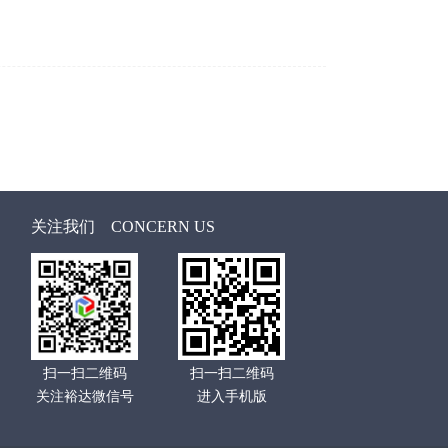
关注我们
CONCERN US
扫一扫二维码
扫一扫二维码
关注裕达微信号
进入手机版