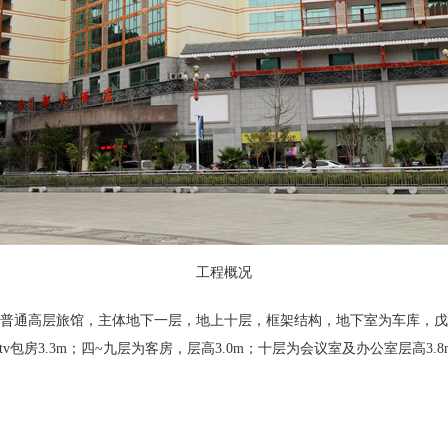
工程概况
普通高层旅馆，主体地下一层，地上十层，框架结构，地下室为车库，戊
tv
包房
3.3m
；四
~
九层为客房，层高
3.0m
；十层为会议室及办公室层高
3.8