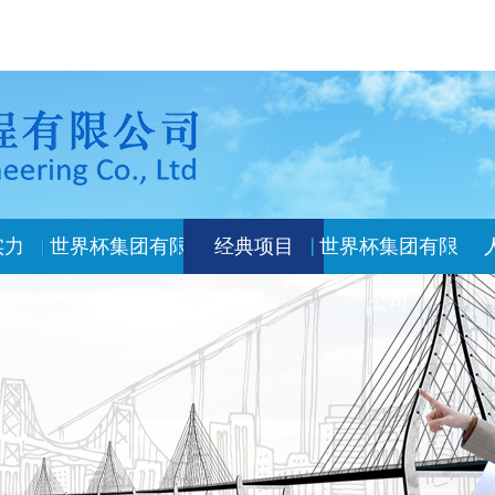
实力
世界杯集团有限
经典项目
世界杯集团有限
公司
公司