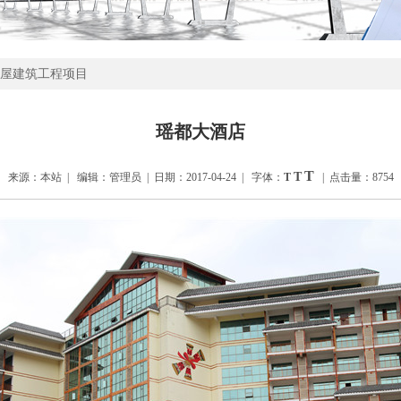
屋建筑工程项目
瑶都大酒店
T
T
来源：本站 | 编辑：管理员 | 日期：2017-04-24 | 字体：
T
| 点击量：8754