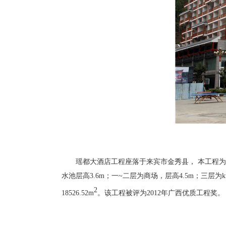
瑶都大酒店工程座落于来宾市金秀县，
本工程为
水池层高
3.6m
；一
~
二层为商场，层高
4.5m
；三层为
k
2
18526.52m
。
该工程被评为
2012
年广西优质工程奖。